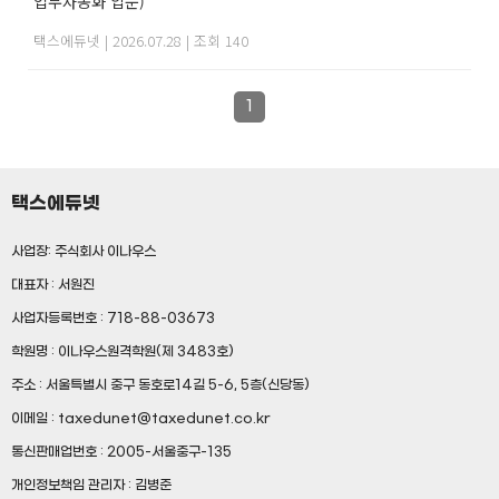
업무자동화 입문)
택스에듀넷
|
2026.07.28
|
조회 140
1
택스에듀넷
사업장: 주식회사 이나우스
대표자 : 서원진
사업자등록번호 : 718-88-03673
학원명 : 이나우스원격학원(제 3483호)
주소 : 서울특별시 중구 동호로14길 5-6, 5층(신당동)
이메일 : taxedunet@taxedunet.co.kr
통신판매업번호 : 2005-서울중구-135
개인정보책임 관리자 : 김병준