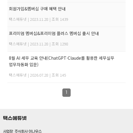
회원가입&멤버십 구매 혜택 안내
택스에듀넷
|
2023.11.28
|
조회 1439
프리미엄 멤버십&프리미엄 플러스 멤버십 출시 안내
택스에듀넷
|
2023.11.28
|
조회 1298
8월 AI 세무 교육 안내(ChatGPT·Claude를 활용한 세무실무
업무자동화 입문)
택스에듀넷
|
2026.07.28
|
조회 145
1
택스에듀넷
사업장: 주식회사 이나우스