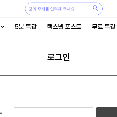
5분 특강
택스넷 포스트
무료 특강
로그인
일