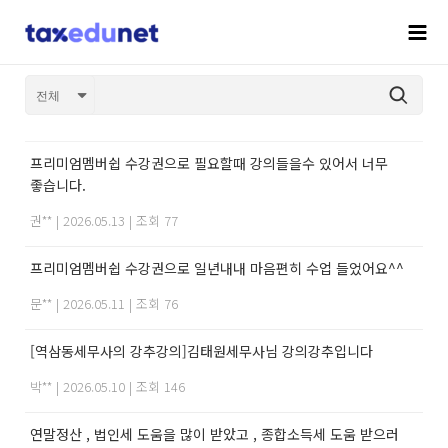
프리미엄멤버쉽 수강권으로 필요할때 강의들을수 있어서 너무
좋습니다.
권**
|
2026.05.13
|
조회 77
프리미엄멤버쉽 수강권으로 일년내내 마음편히 수업 들었어요^^
문**
|
2026.05.11
|
조회 76
[역삼동세무사의 강추강의]김태원세무사님 강의강추입니다
박**
|
2026.05.10
|
조회 146
연말정산 , 법인세 도움을 많이 받았고 , 종합소득세 도움 받으러