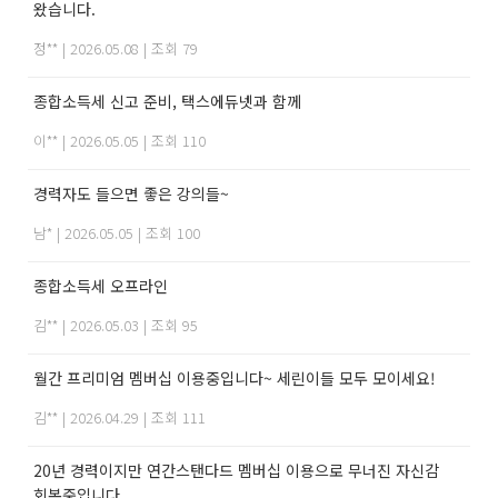
왔습니다.
정**
|
2026.05.08
|
조회 79
종합소득세 신고 준비, 택스에듀넷과 함께
이**
|
2026.05.05
|
조회 110
경력자도 들으면 좋은 강의들~
남*
|
2026.05.05
|
조회 100
종합소득세 오프라인
김**
|
2026.05.03
|
조회 95
월간 프리미엄 멤버십 이용중입니다~ 세린이들 모두 모이세요!
김**
|
2026.04.29
|
조회 111
20년 경력이지만 연간스탠다드 멤버십 이용으로 무너진 자신감
회복중입니다