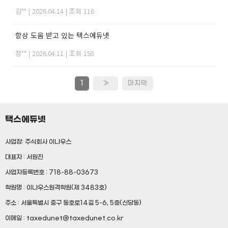
김**
|
2026.04.14
|
조회 116
항상 도움 받고 있는 텍스에듀넷
정**
|
2026.04.11
|
조회 158
1
»
마지막
택스에듀넷
사업장: 주식회사 이나우스
대표자 : 서원진
사업자등록번호 : 718-88-03673
학원명 : 이나우스원격학원(제 3483호)
주소 : 서울특별시 중구 동호로14길 5-6, 5층(신당동)
이메일 : taxedunet@taxedunet.co.kr