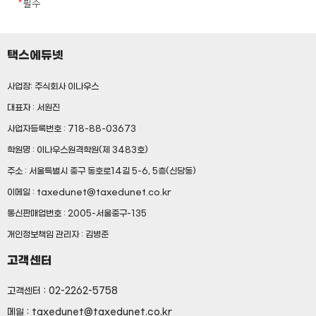
*
필수
귀하의 개인정보는 다음과 같이 개인정보의 수집목적 또는
⑤ 해지 : 회사 또는 회원이 서비스 개통 이후
제공받은 목적이 달성되면 파기됩니다.*
이용계약을 종료시키는 의사 표시
– 회원가입정보의 경우, 회원가입을 탈퇴하거나 회원에서 제명된
때
택스에듀넷
2. 제1항의 용어를 제외한 용어의 정의는 거래 관행 및
– 대금지급정보의 경우, 대금의 완제일 또는 채권소멸시효기간의
관계 법령에 따릅니다.
만료된 때
사업장: 주식회사 이나우스
– 배송정보의 경우, 물품 또는 서비스가 인도되거나 제공된 때
대표자 : 서원진
제 3조 (약관 효력 및 변경)
(단, 상법 등 법령의 규정에 의하여 보존할 필요성이 있는 경우에는
사업자등록번호 : 718-88-03673
예외로 합니다.)
위 보유기간에도 불구하고 계속 보유하여야 할 필요가 있을
이 약관의 내용은 회원이 정해진 등록절차를 거쳐
학원명 : 이나우스원격학원(제 3483호)
경우에는 귀하의 동의를 받겠습니다.
등록을 완료하면 이 약관에 동의한 것으로
주소 : 서울특별시 중구 동호로14길 5-6, 5층(신당동)
* 계약기간이 끝나고 이용요금의 정산 등으로 일정기간
간주합니다.
개인정보를 계속 보유하고자 할 경우에는 미리 보유기간 및
이메일 : taxedunet@taxedunet.co.kr
이용기간을 명시하여야 합니다.
2. 회사는 이 약관을 변경할 수 있으며 변경된 약관은
통신판매업번호 : 2005-서울중구-135
서비스(www.taxedunet.co.kr) 화면에 게시하거나
개인정보책임 관리자 : 김병준
기타 방법으로 회원에게 공지함으로써 효력이
고객센터
4. 목적외 사용 및 제3자에 대한 제공
발생합니다.
㈜택스에듀넷은 귀하의 개인정보를 <개인정보의 수집목적 및
고객센터 : 02-2262-5758
이용목적>에서 고지한 범위 내에서 사용하며, 동 범위를 초과하여
제 4조 (약관의 수정)
메일 : taxedunet@taxedunet.co.kr