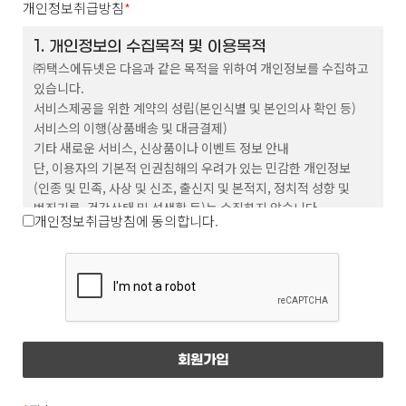
개인정보취급방침
*
이 약관에서 사용하는 용어의 정의는 다음과
1. 개인정보의 수집목적 및 이용목적
㈜택스에듀넷은 다음과 같은 목적을 위하여 개인정보를 수집하고
같습니다.
있습니다.
① 회원 : 회사와 서비스 이용에 관한 계약을 체결하고
서비스제공을 위한 계약의 성립(본인식별 및 본인의사 확인 등)
회원 아이디를 부여받은 자
서비스의 이행(상품배송 및 대금결제)
기타 새로운 서비스, 신상품이나 이벤트 정보 안내
② 아이디(ID) : 서비스 이용시 회원임을 나타내며
단, 이용자의 기본적 인권침해의 우려가 있는 민감한 개인정보
영문 또는 숫자, 영문 숫자의 조합으로 이루어져
(인종 및 민족, 사상 및 신조, 출신지 및 본적지, 정치적 성향 및
있으며 이용자가 회원 가입 시 중복이 되지 않는 한도
범죄기록, 건강상태 및 성생활 등)는 수집하지 않습니다.
개인정보취급방침에 동의합니다.
내에서 회원이 자유롭게 선정 할 수 있다.
③ 비밀번호(Password) : 회원이 부여받은 ‘ID’가
본인의 ‘ID’인지 확인하며 회원의 보호를 위해 회원이
2. 수집하는 개인정보의 항목
이름, 이메일, 전화번호, 주소
‘ID’와 함께 선정한 영문 또는 숫자, 영문 숫자의
조합이다.
④ 운영자 : 서비스의 전반적인 관리와 원활한 운영을
3. 개인정보의 보유기간 및 이용기간
위하여 회사에서 선정한 사람