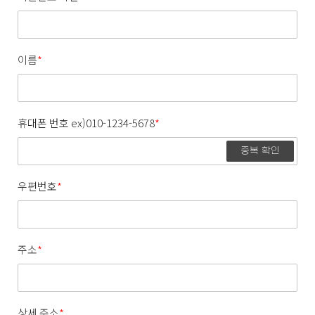
이름
*
휴대폰 번호 ex)010-1234-5678
*
중복 확인
우편번호
*
주소
*
상세 주소
*