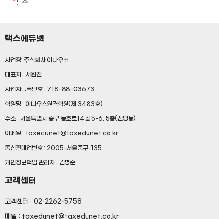
*
필수
귀하의 개인정보는 다음과 같이 개인정보의 수집목적 또는
⑤ 해지 : 회사 또는 회원이 서비스 개통 이후
제공받은 목적이 달성되면 파기됩니다.*
이용계약을 종료시키는 의사 표시
– 회원가입정보의 경우, 회원가입을 탈퇴하거나 회원에서 제명된
때
택스에듀넷
2. 제1항의 용어를 제외한 용어의 정의는 거래 관행 및
– 대금지급정보의 경우, 대금의 완제일 또는 채권소멸시효기간의
관계 법령에 따릅니다.
만료된 때
사업장: 주식회사 이나우스
– 배송정보의 경우, 물품 또는 서비스가 인도되거나 제공된 때
대표자 : 서원진
제 3조 (약관 효력 및 변경)
(단, 상법 등 법령의 규정에 의하여 보존할 필요성이 있는 경우에는
사업자등록번호 : 718-88-03673
예외로 합니다.)
위 보유기간에도 불구하고 계속 보유하여야 할 필요가 있을
이 약관의 내용은 회원이 정해진 등록절차를 거쳐
학원명 : 이나우스원격학원(제 3483호)
경우에는 귀하의 동의를 받겠습니다.
등록을 완료하면 이 약관에 동의한 것으로
주소 : 서울특별시 중구 동호로14길 5-6, 5층(신당동)
* 계약기간이 끝나고 이용요금의 정산 등으로 일정기간
간주합니다.
개인정보를 계속 보유하고자 할 경우에는 미리 보유기간 및
이메일 : taxedunet@taxedunet.co.kr
이용기간을 명시하여야 합니다.
2. 회사는 이 약관을 변경할 수 있으며 변경된 약관은
통신판매업번호 : 2005-서울중구-135
서비스(www.taxedunet.co.kr) 화면에 게시하거나
개인정보책임 관리자 : 김병준
기타 방법으로 회원에게 공지함으로써 효력이
고객센터
4. 목적외 사용 및 제3자에 대한 제공
발생합니다.
㈜택스에듀넷은 귀하의 개인정보를 <개인정보의 수집목적 및
고객센터 : 02-2262-5758
이용목적>에서 고지한 범위 내에서 사용하며, 동 범위를 초과하여
제 4조 (약관의 수정)
메일 : taxedunet@taxedunet.co.kr