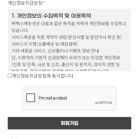
개인정보취급방침
*
이 약관에서 사용하는 용어의 정의는 다음과
1. 개인정보의 수집목적 및 이용목적
㈜택스에듀넷은 다음과 같은 목적을 위하여 개인정보를 수집하고
같습니다.
있습니다.
① 회원 : 회사와 서비스 이용에 관한 계약을 체결하고
서비스제공을 위한 계약의 성립(본인식별 및 본인의사 확인 등)
회원 아이디를 부여받은 자
서비스의 이행(상품배송 및 대금결제)
기타 새로운 서비스, 신상품이나 이벤트 정보 안내
② 아이디(ID) : 서비스 이용시 회원임을 나타내며
단, 이용자의 기본적 인권침해의 우려가 있는 민감한 개인정보
영문 또는 숫자, 영문 숫자의 조합으로 이루어져
(인종 및 민족, 사상 및 신조, 출신지 및 본적지, 정치적 성향 및
있으며 이용자가 회원 가입 시 중복이 되지 않는 한도
범죄기록, 건강상태 및 성생활 등)는 수집하지 않습니다.
개인정보취급방침에 동의합니다.
내에서 회원이 자유롭게 선정 할 수 있다.
③ 비밀번호(Password) : 회원이 부여받은 ‘ID’가
본인의 ‘ID’인지 확인하며 회원의 보호를 위해 회원이
2. 수집하는 개인정보의 항목
이름, 이메일, 전화번호, 주소
‘ID’와 함께 선정한 영문 또는 숫자, 영문 숫자의
조합이다.
④ 운영자 : 서비스의 전반적인 관리와 원활한 운영을
3. 개인정보의 보유기간 및 이용기간
위하여 회사에서 선정한 사람