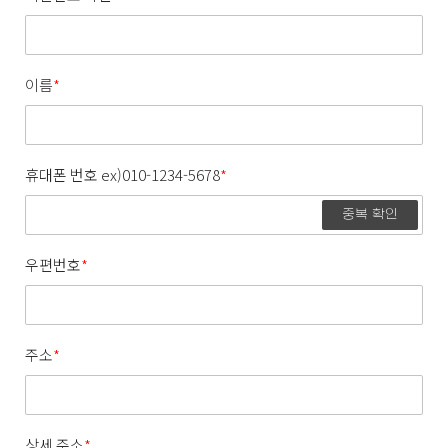
이름
*
휴대폰 번호 ex)010-1234-5678
*
중복 확인
우편번호
*
주소
*
상세 주소
*