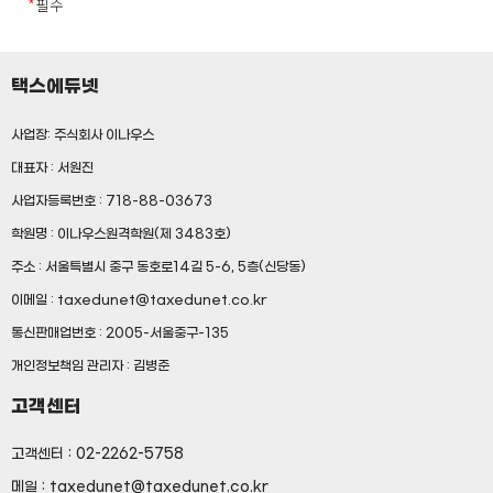
*
필수
귀하의 개인정보는 다음과 같이 개인정보의 수집목적 또는
⑤ 해지 : 회사 또는 회원이 서비스 개통 이후
제공받은 목적이 달성되면 파기됩니다.*
이용계약을 종료시키는 의사 표시
– 회원가입정보의 경우, 회원가입을 탈퇴하거나 회원에서 제명된
때
택스에듀넷
2. 제1항의 용어를 제외한 용어의 정의는 거래 관행 및
– 대금지급정보의 경우, 대금의 완제일 또는 채권소멸시효기간의
관계 법령에 따릅니다.
만료된 때
사업장: 주식회사 이나우스
– 배송정보의 경우, 물품 또는 서비스가 인도되거나 제공된 때
대표자 : 서원진
제 3조 (약관 효력 및 변경)
(단, 상법 등 법령의 규정에 의하여 보존할 필요성이 있는 경우에는
사업자등록번호 : 718-88-03673
예외로 합니다.)
위 보유기간에도 불구하고 계속 보유하여야 할 필요가 있을
이 약관의 내용은 회원이 정해진 등록절차를 거쳐
학원명 : 이나우스원격학원(제 3483호)
경우에는 귀하의 동의를 받겠습니다.
등록을 완료하면 이 약관에 동의한 것으로
주소 : 서울특별시 중구 동호로14길 5-6, 5층(신당동)
* 계약기간이 끝나고 이용요금의 정산 등으로 일정기간
간주합니다.
개인정보를 계속 보유하고자 할 경우에는 미리 보유기간 및
이메일 : taxedunet@taxedunet.co.kr
이용기간을 명시하여야 합니다.
2. 회사는 이 약관을 변경할 수 있으며 변경된 약관은
통신판매업번호 : 2005-서울중구-135
서비스(www.taxedunet.co.kr) 화면에 게시하거나
개인정보책임 관리자 : 김병준
기타 방법으로 회원에게 공지함으로써 효력이
고객센터
4. 목적외 사용 및 제3자에 대한 제공
발생합니다.
㈜택스에듀넷은 귀하의 개인정보를 <개인정보의 수집목적 및
고객센터 : 02-2262-5758
이용목적>에서 고지한 범위 내에서 사용하며, 동 범위를 초과하여
제 4조 (약관의 수정)
메일 : taxedunet@taxedunet.co.kr