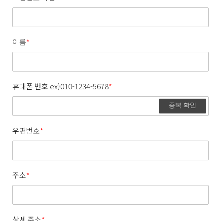
이름
*
휴대폰 번호 ex)010-1234-5678
*
중복 확인
우편번호
*
주소
*
상세 주소
*