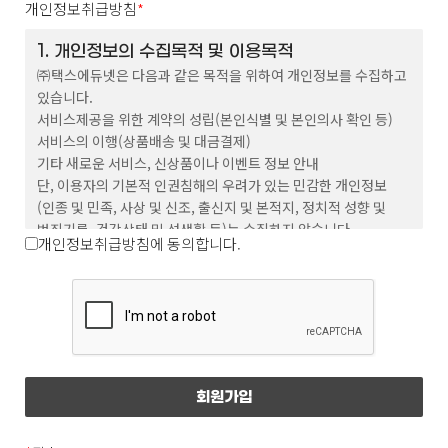
개인정보취급방침
*
이 약관에서 사용하는 용어의 정의는 다음과
1. 개인정보의 수집목적 및 이용목적
㈜택스에듀넷은 다음과 같은 목적을 위하여 개인정보를 수집하고
같습니다.
있습니다.
① 회원 : 회사와 서비스 이용에 관한 계약을 체결하고
서비스제공을 위한 계약의 성립(본인식별 및 본인의사 확인 등)
회원 아이디를 부여받은 자
서비스의 이행(상품배송 및 대금결제)
기타 새로운 서비스, 신상품이나 이벤트 정보 안내
② 아이디(ID) : 서비스 이용시 회원임을 나타내며
단, 이용자의 기본적 인권침해의 우려가 있는 민감한 개인정보
영문 또는 숫자, 영문 숫자의 조합으로 이루어져
(인종 및 민족, 사상 및 신조, 출신지 및 본적지, 정치적 성향 및
있으며 이용자가 회원 가입 시 중복이 되지 않는 한도
범죄기록, 건강상태 및 성생활 등)는 수집하지 않습니다.
개인정보취급방침에 동의합니다.
내에서 회원이 자유롭게 선정 할 수 있다.
③ 비밀번호(Password) : 회원이 부여받은 ‘ID’가
본인의 ‘ID’인지 확인하며 회원의 보호를 위해 회원이
2. 수집하는 개인정보의 항목
이름, 이메일, 전화번호, 주소
‘ID’와 함께 선정한 영문 또는 숫자, 영문 숫자의
조합이다.
④ 운영자 : 서비스의 전반적인 관리와 원활한 운영을
3. 개인정보의 보유기간 및 이용기간
위하여 회사에서 선정한 사람