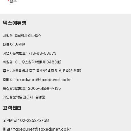
*
필수
귀하의 개인정보는 다음과 같이 개인정보의 수집목적 또는
⑤ 해지 : 회사 또는 회원이 서비스 개통 이후
제공받은 목적이 달성되면 파기됩니다.*
이용계약을 종료시키는 의사 표시
– 회원가입정보의 경우, 회원가입을 탈퇴하거나 회원에서 제명된
때
택스에듀넷
2. 제1항의 용어를 제외한 용어의 정의는 거래 관행 및
– 대금지급정보의 경우, 대금의 완제일 또는 채권소멸시효기간의
관계 법령에 따릅니다.
만료된 때
사업장: 주식회사 이나우스
– 배송정보의 경우, 물품 또는 서비스가 인도되거나 제공된 때
대표자 : 서원진
제 3조 (약관 효력 및 변경)
(단, 상법 등 법령의 규정에 의하여 보존할 필요성이 있는 경우에는
사업자등록번호 : 718-88-03673
예외로 합니다.)
위 보유기간에도 불구하고 계속 보유하여야 할 필요가 있을
이 약관의 내용은 회원이 정해진 등록절차를 거쳐
학원명 : 이나우스원격학원(제 3483호)
경우에는 귀하의 동의를 받겠습니다.
등록을 완료하면 이 약관에 동의한 것으로
주소 : 서울특별시 중구 동호로14길 5-6, 5층(신당동)
* 계약기간이 끝나고 이용요금의 정산 등으로 일정기간
간주합니다.
개인정보를 계속 보유하고자 할 경우에는 미리 보유기간 및
이메일 : taxedunet@taxedunet.co.kr
이용기간을 명시하여야 합니다.
2. 회사는 이 약관을 변경할 수 있으며 변경된 약관은
통신판매업번호 : 2005-서울중구-135
서비스(www.taxedunet.co.kr) 화면에 게시하거나
개인정보책임 관리자 : 김병준
기타 방법으로 회원에게 공지함으로써 효력이
고객센터
4. 목적외 사용 및 제3자에 대한 제공
발생합니다.
㈜택스에듀넷은 귀하의 개인정보를 <개인정보의 수집목적 및
고객센터 : 02-2262-5758
이용목적>에서 고지한 범위 내에서 사용하며, 동 범위를 초과하여
제 4조 (약관의 수정)
메일 : taxedunet@taxedunet.co.kr