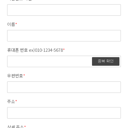
이름
*
휴대폰 번호 ex)010-1234-5678
*
중복 확인
우편번호
*
주소
*
상세 주소
*