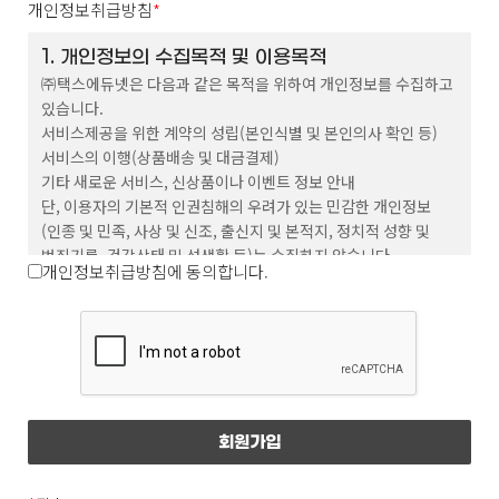
개인정보취급방침
*
이 약관에서 사용하는 용어의 정의는 다음과
1. 개인정보의 수집목적 및 이용목적
㈜택스에듀넷은 다음과 같은 목적을 위하여 개인정보를 수집하고
같습니다.
있습니다.
① 회원 : 회사와 서비스 이용에 관한 계약을 체결하고
서비스제공을 위한 계약의 성립(본인식별 및 본인의사 확인 등)
회원 아이디를 부여받은 자
서비스의 이행(상품배송 및 대금결제)
기타 새로운 서비스, 신상품이나 이벤트 정보 안내
② 아이디(ID) : 서비스 이용시 회원임을 나타내며
단, 이용자의 기본적 인권침해의 우려가 있는 민감한 개인정보
영문 또는 숫자, 영문 숫자의 조합으로 이루어져
(인종 및 민족, 사상 및 신조, 출신지 및 본적지, 정치적 성향 및
있으며 이용자가 회원 가입 시 중복이 되지 않는 한도
범죄기록, 건강상태 및 성생활 등)는 수집하지 않습니다.
개인정보취급방침에 동의합니다.
내에서 회원이 자유롭게 선정 할 수 있다.
③ 비밀번호(Password) : 회원이 부여받은 ‘ID’가
본인의 ‘ID’인지 확인하며 회원의 보호를 위해 회원이
2. 수집하는 개인정보의 항목
이름, 이메일, 전화번호, 주소
‘ID’와 함께 선정한 영문 또는 숫자, 영문 숫자의
조합이다.
④ 운영자 : 서비스의 전반적인 관리와 원활한 운영을
3. 개인정보의 보유기간 및 이용기간
위하여 회사에서 선정한 사람