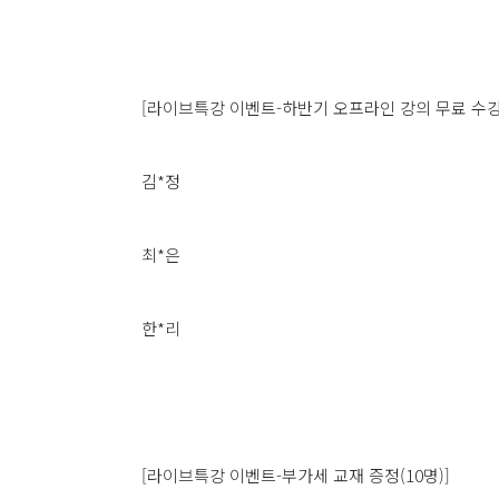
[라이브특강 이벤트-하반기 오프라인 강의 무료 수강권
김*정
최*은
한*리
[라이브특강 이벤트-부가세 교재 증정(10명)]