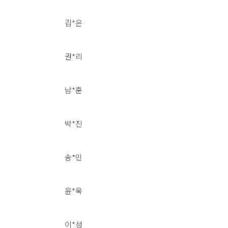
김*은
권*리
남*훈
박*진
송*민
윤*욱
이*성