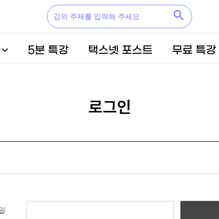
5분 특강
택스넷 포스트
무료 특강
로그인
일